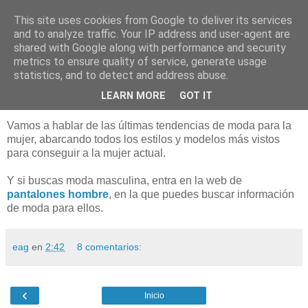
This site uses cookies from Google to deliver its services
Camisas mujer
and to analyze traffic. Your IP address and user-agent are
shared with Google along with performance and security
metrics to ensure quality of service, generate usage
statistics, and to detect and address abuse.
viernes, 19 de marzo de 2010
Bienvenida al blog de Camisas mujer
LEARN MORE
GOT IT
Vamos a hablar de las últimas tendencias de moda para la
mujer, abarcando todos los estilos y modelos más vistos
para conseguir a la mujer actual.
Y si buscas moda masculina, entra en la web de
pantalones hombre
, en la que puedes buscar información
de moda para ellos.
eag
en
2:42
8 comentarios:
‹
Inicio